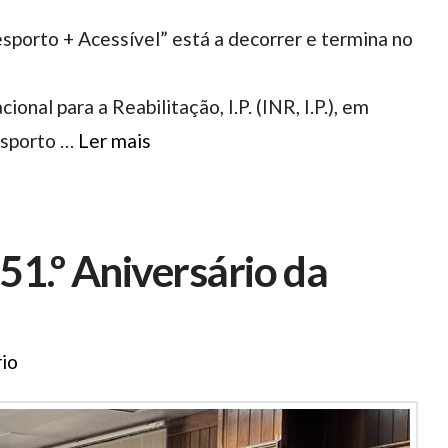
porto + Acessível” está a decorrer e termina no
onal para a Reabilitação, I.P. (INR, I.P.), em
esporto …
Ler mais
1.º Aniversário da
io