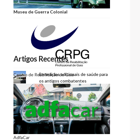
Museu de Guerra Colonial
Artigos Recentes
Benefícios adicionais de saúde para
Centro de Reabilitação de Gaia
os antigos combatentes
52.º Aniversário da ADFA
Nova edição do Jornal ELO
AdfaCar